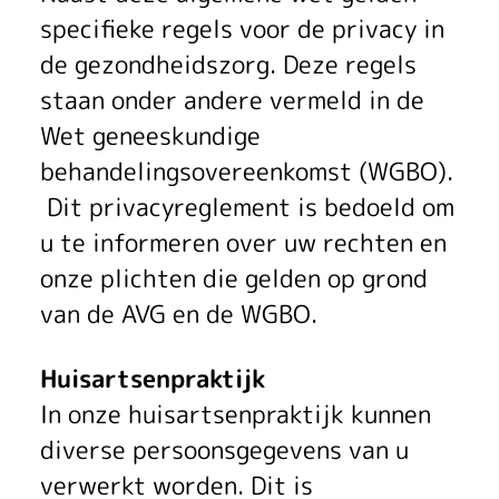
y
specifieke regels voor de privacy in
r
de gezondheidszorg. Deze regels
staan onder andere vermeld in de
e
Wet geneeskundige
g
behandelingsovereenkomst (WGBO).
l
Dit privacyreglement is bedoeld om
u te informeren over uw rechten en
e
onze plichten die gelden op grond
m
van de AVG en de WGBO.
e
Huisartsenpraktijk
n
In onze huisartsenpraktijk kunnen
t
diverse persoonsgegevens van u
verwerkt worden. Dit is