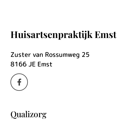
Huisartsenpraktijk Emst
Zuster van Rossumweg
25
8166 JE
Emst
Bezoek
onze
facebook
Qualizorg
pagina