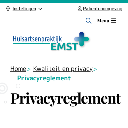
Instellingen
Patiëntenomgeving
H
Menu
o
o
f
d
m
e
Home
Kwaliteit en privacy
n
Privacyreglement
u
Privacyreglement