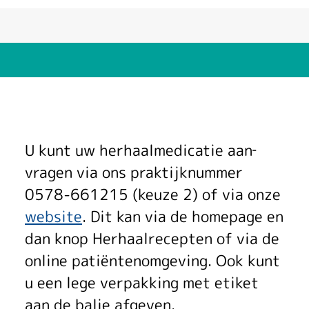
H
U kunt uw herhaalmedicatie aan­
e
vragen via ons praktijk­nummer
0578-661215 (keuze 2) of via onze
r
website
. Dit kan via de homepage en
h
dan knop Herhaalrecepten of via de
a
online patiënten­omgeving. Ook kunt
u een lege verpakking met etiket
a
aan de balie afgeven.