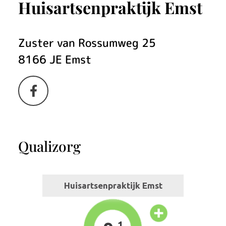
Huisartsenpraktijk Emst
Zuster van Rossumweg
25
8166 JE
Emst
Bezoek
onze
facebook
Qualizorg
pagina