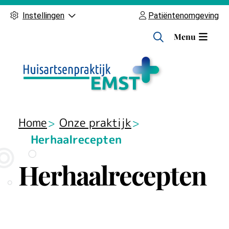
Instellingen
Patiëntenomgeving
H
Menu
o
o
f
d
m
e
Home
Onze praktijk
n
Herhaalrecepten
u
Herhaalrecepten