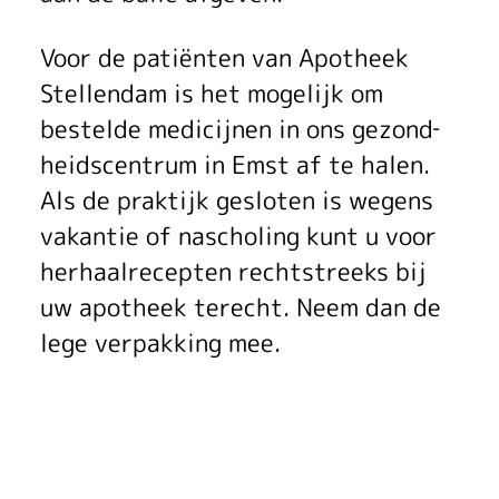
l
Voor de patiënten van Apotheek
r
Stellen­dam is het mogelijk om
e
bestelde medi­cijnen in ons gezond­
c
heidscentrum in Emst af te halen.
Als de praktijk gesloten is wegens
e
vakantie of nascholing kunt u voor
p
herhaal­recep­ten rechtstreeks bij
t
uw apotheek terecht. Neem dan de
lege verpakking mee.
e
n