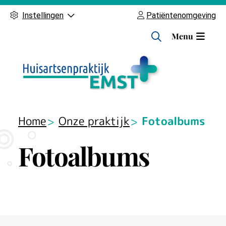
Instellingen
Patiëntenomgeving
H
Menu
o
o
f
d
m
e
Home
Onze praktijk
Fotoalbums
n
u
Fotoalbums