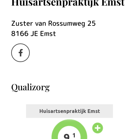
Huisartsenpraktijk Emst
Zuster van Rossumweg
25
8166 JE
Emst
Bezoek
onze
facebook
Qualizorg
pagina