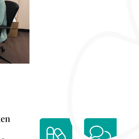
van
Gijtenbeek
den