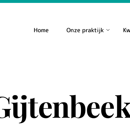
nu
Home
Onze praktijk
Kw
Onze
praktijk
submenu
 Gijtenbee