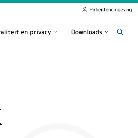
Patiëntenomgeving
aliteit en privacy
Downloads
Kwaliteit
Downloads
en
submenu
privacy
submenu
k