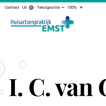
Tekst
Tekst
Contrast
Tekstgrootte
100%
Uit
verkleinen
vergroten
Hoofdme
met
met
10%
10%
I. C. van