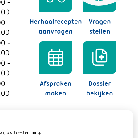
00 -
.00
00 -
Herhaalrecepten
Vragen
.00
aanvragen
stellen
00 -
.00
00 -
.00
00 -
Afspraken
Dossier
.00
maken
bekijken
n wij uw toestemming.