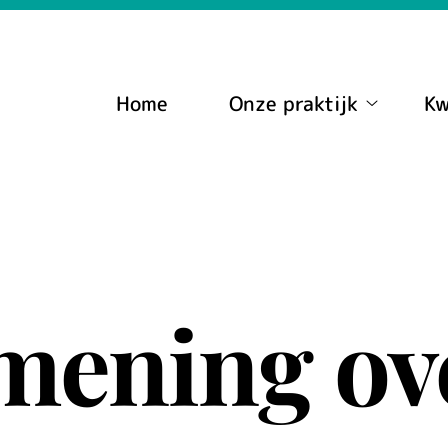
nu
Home
Onze praktijk
Kw
Onze
praktijk
submenu
mening ov