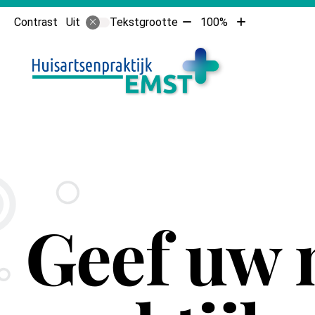
Tekst
Tekst
Contrast
Tekstgrootte
100%
Uit
verkleinen
vergroten
Hoofdme
met
met
10%
10%
Geef uw 