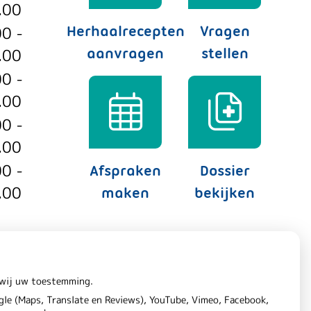
.00
00 -
Herhaalrecepten
Vragen
.00
aanvragen
stellen
00 -
.00
00 -
.00
00 -
Afspraken
Dossier
.00
maken
bekijken
n wij uw toestemming.
le (Maps, Translate en Reviews), YouTube, Vimeo, Facebook,