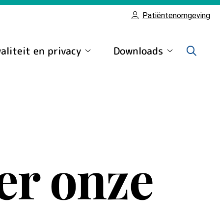
Patiëntenomgeving
aliteit en privacy
Downloads
Kwaliteit
Downloads
en
submenu
privacy
submenu
er onze