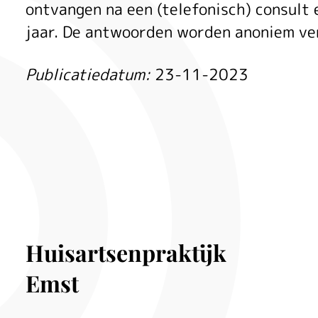
Geef
ontvangen na een (telefonisch) consult 
jaar. De antwoorden worden anoniem ve
uw
Publicatiedatum:
23-11-2023
mening
over
Huisartsenpraktijk
onze
Emst